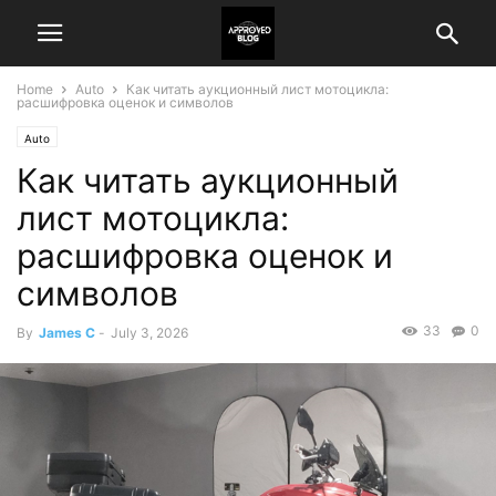
Home
Auto
Как читать аукционный лист мотоцикла:
расшифровка оценок и символов
Auto
Как читать аукционный
лист мотоцикла:
расшифровка оценок и
символов
33
0
By
James C
-
July 3, 2026